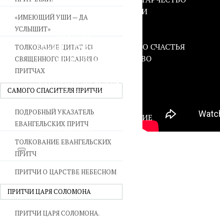
ВОЙНА СО СТРАСТЯМИ
«ИМЕЮЩИЙ УШИ — ДА
СВЯТЫНИ В ДОМЕ
УСЛЫШИТ»
ПРИТЧИ
СЕМЬЯ - ПОЛНОТА ЗЕМНОГО СЧАСТЬЯ
ТОЛКОВАНИЕ ЦИТАТ ИЗ
ЛЮБОВЬ СУПРУЖЕСТВО
СВЯЩЕННОГО ПИСАНИЯ О
ВОСПИТАНИЕ
ПРИТЧАХ
УТЕШЕНИЕ В СКОРБЯХ
САМОГО СПАСИТЕЛЯ ПРИТЧИ
УТОЛИ МОИ ПЕЧАЛИ
СТАРОСТЬ - РАДОСТЬ
ПОДРОБНЫЙ УКАЗАТЕЛЬ
СМЕРТЬ ПОМИНОВЕНИЕ
ЕВАНГЕЛЬСКИХ ПРИТЧ
ЕПАРХИЯ НВК
ТОЛКОВАНИЕ ЕВАНГЕЛЬСКИХ
ПРИТЧ
ПРИТЧИ О ЦАРСТВЕ НЕБЕСНОМ
ПРИТЧИ ЦАРЯ СОЛОМОНА
ПРИТЧИ ЦАРЯ СОЛОМОНА.