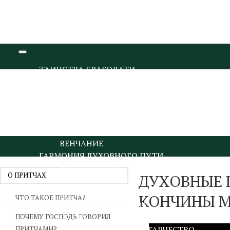
ТАИНСТВА БЛАГОДАТИ
КРЕЩЕНИЕ И МИРОПОМАЗАНИЕ
ИСПОВЕДЬ И ПРИЧАСТИЕ
ПОКАЯНИЕ И ИСПОВЕДЬ
ПРИЧАСТИЕ И ЕВХАРИСТИЯ
СОБОРОВАНИЕ
ВЕНЧАНИЕ
ГАРМОНИЯ ДУХОВНОГО ПУТИ
БЛАГОДАРЕНИЕ
О ПРИТЧАХ
ДУХОВНЫЕ 
ДУХОВНОЕ ЧТЕНИЕ
МОЛИТВА
КОНЧИНЫ М
ЧТО ТАКОЕ ПРИТЧА?
ИИСУСОВА МОЛИТВА
ПОСТ
ПОЧЕМУ ГОСПОДЬ ГОВОРИЛ
ДУХОВНИЧЕСТВО И СТАРЧЕСТВО
ПРИТЧАМИ?