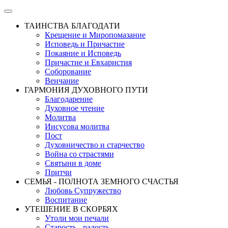
ТАИНСТВА БЛАГОДАТИ
Крещение и Миропомазание
Исповедь и Причастие
Покаяние и Исповедь
Причастие и Евхаристия
Соборование
Венчание
ГАРМОНИЯ ДУХОВНОГО ПУТИ
Благодарение
Духовное чтение
Молитва
Иисусова молитва
Пост
Духовничество и старчество
Война со страстями
Святыни в доме
Притчи
СЕМЬЯ - ПОЛНОТА ЗЕМНОГО СЧАСТЬЯ
Любовь Супружество
Воспитание
УТЕШЕНИЕ В СКОРБЯХ
Утоли мои печали
Старость - радость