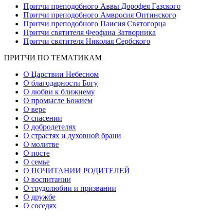
Притчи преподобного Аввы Дорофея Газского
Притчи преподобного Амвросия Оптинского
Притчи преподобного Паисия Святогорца
Притчи святителя Феофана Затворника
Притчи святителя Николая Сербского
ПРИТЧИ ПО ТЕМАТИКАМ
О Царствии Небесном
О благодарности Богу
О любви к ближнему
О промысле Божием
О вере
О спасении
О добродетелях
О страстях и духовной брани
О молитве
О посте
О семье
О ПОЧИТАНИИ РОДИТЕЛЕЙ
О воспитании
О трудолюбии и призвании
О дружбе
О соседях