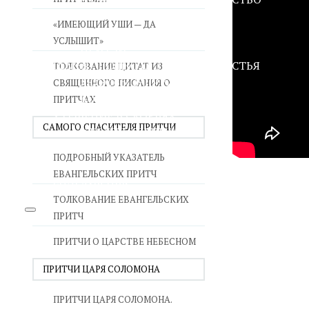
ВОЙНА СО СТРАСТЯМИ
«ИМЕЮЩИЙ УШИ — ДА
СВЯТЫНИ В ДОМЕ
УСЛЫШИТ»
ПРИТЧИ
СЕМЬЯ - ПОЛНОТА ЗЕМНОГО СЧАСТЬЯ
ТОЛКОВАНИЕ ЦИТАТ ИЗ
ЛЮБОВЬ СУПРУЖЕСТВО
СВЯЩЕННОГО ПИСАНИЯ О
ВОСПИТАНИЕ
ПРИТЧАХ
УТЕШЕНИЕ В СКОРБЯХ
САМОГО СПАСИТЕЛЯ ПРИТЧИ
УТОЛИ МОИ ПЕЧАЛИ
СТАРОСТЬ - РАДОСТЬ
ПОДРОБНЫЙ УКАЗАТЕЛЬ
СМЕРТЬ ПОМИНОВЕНИЕ
ЕВАНГЕЛЬСКИХ ПРИТЧ
ЕПАРХИЯ НВК
ТОЛКОВАНИЕ ЕВАНГЕЛЬСКИХ
ПРИТЧ
ПРИТЧИ О ЦАРСТВЕ НЕБЕСНОМ
ПРИТЧИ ЦАРЯ СОЛОМОНА
ПРИТЧИ ЦАРЯ СОЛОМОНА.