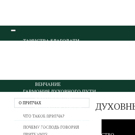
ТАИНСТВА БЛАГОДАТИ
КРЕЩЕНИЕ И МИРОПОМАЗАНИЕ
ИСПОВЕДЬ И ПРИЧАСТИЕ
ПОКАЯНИЕ И ИСПОВЕДЬ
ПРИЧАСТИЕ И ЕВХАРИСТИЯ
СОБОРОВАНИЕ
ВЕНЧАНИЕ
ГАРМОНИЯ ДУХОВНОГО ПУТИ
БЛАГОДАРЕНИЕ
О ПРИТЧАХ
ДУХОВНЫ
ДУХОВНОЕ ЧТЕНИЕ
МОЛИТВА
ЧТО ТАКОЕ ПРИТЧА?
ИИСУСОВА МОЛИТВА
ПОСТ
ПОЧЕМУ ГОСПОДЬ ГОВОРИЛ
ДУХОВНИЧЕСТВО И СТАРЧЕСТВО
ПРИТЧАМИ?