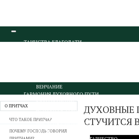
ТАИНСТВА БЛАГОДАТИ
КРЕЩЕНИЕ И МИРОПОМАЗАНИЕ
ИСПОВЕДЬ И ПРИЧАСТИЕ
ПОКАЯНИЕ И ИСПОВЕДЬ
ПРИЧАСТИЕ И ЕВХАРИСТИЯ
СОБОРОВАНИЕ
ВЕНЧАНИЕ
ГАРМОНИЯ ДУХОВНОГО ПУТИ
БЛАГОДАРЕНИЕ
О ПРИТЧАХ
ДУХОВНЫЕ 
ДУХОВНОЕ ЧТЕНИЕ
МОЛИТВА
СТУЧИТСЯ В
ЧТО ТАКОЕ ПРИТЧА?
ИИСУСОВА МОЛИТВА
ПОСТ
ПОЧЕМУ ГОСПОДЬ ГОВОРИЛ
ДУХОВНИЧЕСТВО И СТАРЧЕСТВО
ПРИТЧАМИ?