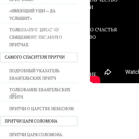
ВОЙНА СО СТРАСТЯМИ
«ИМЕЮЩИЙ УШИ — ДА
СВЯТЫНИ В ДОМЕ
УСЛЫШИТ»
ПРИТЧИ
СЕМЬЯ - ПОЛНОТА ЗЕМНОГО СЧАСТЬЯ
ТОЛКОВАНИЕ ЦИТАТ ИЗ
ЛЮБОВЬ СУПРУЖЕСТВО
СВЯЩЕННОГО ПИСАНИЯ О
ВОСПИТАНИЕ
ПРИТЧАХ
УТЕШЕНИЕ В СКОРБЯХ
САМОГО СПАСИТЕЛЯ ПРИТЧИ
УТОЛИ МОИ ПЕЧАЛИ
СТАРОСТЬ - РАДОСТЬ
ПОДРОБНЫЙ УКАЗАТЕЛЬ
СМЕРТЬ ПОМИНОВЕНИЕ
ЕВАНГЕЛЬСКИХ ПРИТЧ
ЕПАРХИЯ НВК
ТОЛКОВАНИЕ ЕВАНГЕЛЬСКИХ
ПРИТЧ
ПРИТЧИ О ЦАРСТВЕ НЕБЕСНОМ
ПРИТЧИ ЦАРЯ СОЛОМОНА
ПРИТЧИ ЦАРЯ СОЛОМОНА.