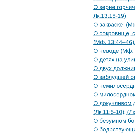
О зерне горчич
Лк.13:18-19)
О закваске (
Мф
О сокровище, 
(
Мф. 13:44–46
)
О неводе (
Мф. 
О детях на ули
О двух должник
О заблудшей ов
О немилосердн
О милосердном
О докучливом 
(Лк.11:5-10); (Л
О безумном бог
О бодрствующих