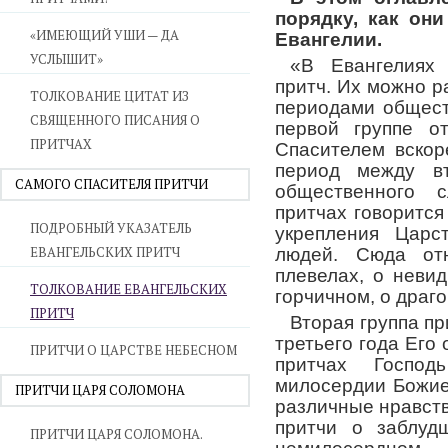
порядку, как он
«ИМЕЮЩИЙ УШИ — ДА
Евангелии.
УСЛЫШИТ»
«В Евангелиях
притч. Их можно р
ТОЛКОВАНИЕ ЦИТАТ ИЗ
периодами общест
СВЯЩЕННОГО ПИСАНИЯ О
первой группе от
ПРИТЧАХ
Спасителем вскор
период между в
САМОГО СПАСИТЕЛЯ ПРИТЧИ
общественного 
притчах говорится
ПОДРОБНЫЙ УКАЗАТЕЛЬ
укрепления Царс
ЕВАНГЕЛЬСКИХ ПРИТЧ
людей. Сюда отн
плевелах, о неви
ТОЛКОВАНИЕ ЕВАНГЕЛЬСКИХ
горчичном, о драг
ПРИТЧ
Вторая группа пр
третьего года Его
ПРИТЧИ О ЦАРСТВЕ НЕБЕСНОМ
притчах Господ
милосердии Божие
ПРИТЧИ ЦАРЯ СОЛОМОНА
различные нравст
притчи о заблуд
ПРИТЧИ ЦАРЯ СОЛОМОНА.