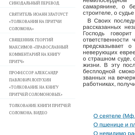
немилосердном
СИНОДАЛЬНЫЙ ПЕРЕВОД.
самарянине, о б
строителе, о судье
СВЯТИТЕЛЬ ИОАНН ЗЛАТОУСТ
В Своих последн
«ТОЛКОВАНИЯ НА ПРИТЧИ
рассказанных нез
СОЛОМОНА»
Господь говори
ответственности 
CВЯЩЕННИК ГЕОРГИЙ
предсказывает о
МАКСИМОВ «ПРАВОСЛАВНЫЙ
неверующих еврее
КОММЕНТАРИЙ НА КНИГУ
о страшном суде, 
ПРИТЧ»
жизни. В эту пос
бесплодной смоко
ПРОФЕССОР АЛЕКСАНДР
званных на вечерю
ПАВЛОВИЧ ЛОПУХИН
работниках, получ
«ТОЛКОВАНИЕ НА КНИГУ
ПРИТЧЕЙ СОЛОМОНОВЫХ»
ТОЛКОВАНИЕ КНИГИ ПРИТЧЕЙ
СОЛОМОНА. ВИДЕО
О сеятеле (
Мф.
О пшенице и пл
О невидимо ра