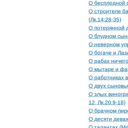
О бесплодной 
О строителе б
(Лк.14:28-35)
О потерянной д
О блудном сыне
О неверном упр
О богаче и Лаз
О рабах ничего
О мытаре и фар
О работниках в
О двух сыновья
О злых виногр
12,
Лк.20:9-18)
О брачном пире
О десяти девах
О талантах (Мф