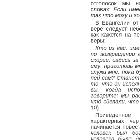
отголосок мы н
словах:
Если име
так что могу и 
В Евангелии от
вере следует неб
как кажется на п
веры:
Кто из вас, им
по возвращении 
скорее, садись з
ему: приготовь м
служи мне, пока 
пей сам? Станет 
то, что он испол
вы, когда испо
говорите: мы ра
чтó сделали, что
10
).
Приведенное 
характерных че
начинается повес
человек был бо
человека было 