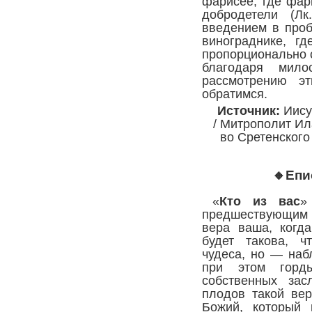
фарисее, где фар
добродетели (
Лк
введением в проб
винограднике, г
пропорционально 
благодаря мило
рассмотрению э
обратимся.
Источник:
Иисус
/ Митрополит Ил
во Сретенского 
🔸Епи
«
Кто из вас
»
предшествующим н
вера ваша, когд
будет такова, ч
чудеса, но — наб
при этом горд
собственных зас
плодов такой ве
Божий, который 