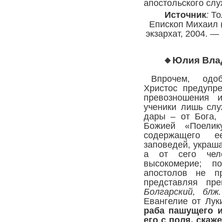
апостольского сл
Источник
:
Тол
Епископ Михаил 
экзархат, 2004. — 
🔸
Юлия Вла
Впрочем, одо
Христос предупр
превозношения 
ученики лишь слу
дары – от Бога,
Божией
«Поели
содержащего е
заповедей, украша
а от сего чел
высокомерие; по
апостолов не пр
представляя пре
Болгарский, бл
Евангелие от Луки
раба пашущего и
его с поля, скаж