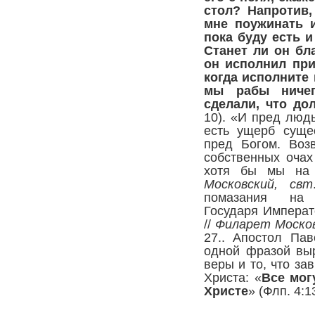
стол? Напротив,
мне поужинать и
пока буду есть и
Станет ли он бла
он исполнил при
когда исполните 
мы рабы ничег
сделали, что до
10). «И пред люд
есть ущерб суще
пред Богом. Воз
собственных очах
хотя бы мы на
Московский, свт
помазания на 
Государя Императ
//
Филарет Москов
27.
. Апостол Па
одной фразой вы
веры и то, что за
Христа: «
Все мог
Христе
» (Флп. 4:1