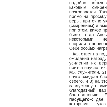
надобно пользов
каковым смир
возгревается. Та
прямо на просьбу
веры, приточно у
(смирением) и вме
при этом, какое 
было тогда Апос
некоторыми не
спорили о первен
Себе особых награ
Как ответ на по
ожидания наград,
усилении их вер
притча научает их
как служители, 2
слуга ожидает бл
своего, и 3) на э
заслуженную им
благодатный дар
благоволению
пасущего
»: две 
которыми ука