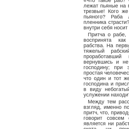
«Что такое раб? 
лежат пьяные на п
трезвые! Кого же
пьяного? Раба 
пленника страсти?
внутри себя носит
Притча о рабе,
воспринята как
рабства. На перв
тяжелый рабски
проработавший
вернувшись и не
господину; при 
простая человечес
что один и тот ж
господина и прис
в виду небогаты
услужении находит
Между тем расс
взгляд, именно п
притч, что, приво
говорит совсем 
является ни рабс