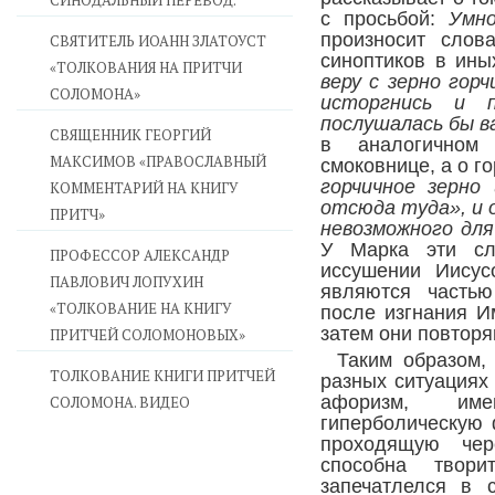
СИНОДАЛЬНЫЙ ПЕРЕВОД.
с просьбой:
Умно
произносит слов
СВЯТИТЕЛЬ ИОАНН ЗЛАТОУСТ
синоптиков в ины
«ТОЛКОВАНИЯ НА ПРИТЧИ
веру с зерно горч
СОЛОМОНА»
исторгнись и 
послушалась бы в
CВЯЩЕННИК ГЕОРГИЙ
в аналогичном
МАКСИМОВ «ПРАВОСЛАВНЫЙ
смоковнице, а о г
горчичное зерно
КОММЕНТАРИЙ НА КНИГУ
отсюда туда», и 
ПРИТЧ»
невозможного для
У Марка эти сл
ПРОФЕССОР АЛЕКСАНДР
иссушении Иисус
ПАВЛОВИЧ ЛОПУХИН
являются частью
«ТОЛКОВАНИЕ НА КНИГУ
после изгнания И
затем они повторя
ПРИТЧЕЙ СОЛОМОНОВЫХ»
Таким образом,
ТОЛКОВАНИЕ КНИГИ ПРИТЧЕЙ
разных ситуациях
афоризм, им
СОЛОМОНА. ВИДЕО
гиперболическую 
проходящую чер
способна твори
запечатлелся в 