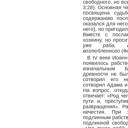
свободного, но вс
3:28
). Основная ч
посвящена судьб
содержанию посл
оказался для него
него), но пригоди
Вместе с посла
хозяину, но прос
уже раба, 
возлюбленного
(
Ф
В IV веке Иоанн
появилось рабств
изначальным 
древности не был
сотворил его н
сотворил Адама и
На вопрос, откуд
отвечает: «Род че
пути и, преступ
развращения». Ра
нечестия. При 
подлинным рабство
подлинной свобод