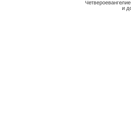
Четвероевангелие.
и д