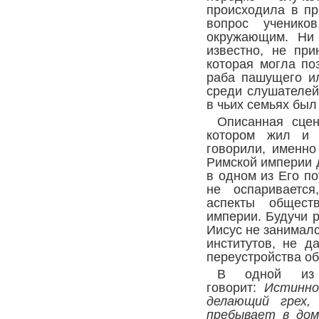
происходила в пр
вопрос ученико
окружающим. Ни 
известно, не при
которая могла по
раба пашущего ил
среди слушателей
в чьих семьях был
Описанная сцен
котором жил и 
говорили, именно
Римской империи 
в одном из Его по
не оспариваетс
аспекты обществ
империи. Будучи 
Иисус не занимал
институтов, не д
переустройства о
В одной из
говорит:
Истинно
делающий грех,
пребывает в дом