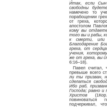
Итак, если Сын
свободны буде
намечено то уч
порабощении грех
от греха, котор
апостолом Павл
кому вы отдаете
того вы и рабы, к
к смерти, или 
Благодарение Бо
греха, от сердц
учения, котором
же от греха, вы 
6:16–18
).
Павел считал, 
превыше всего с
ли ты призван, 
сделаться свобо
Ибо раб, призван
Господа; равно и
Христов
(
1Кор
повиноваться 
подчеркивал, ч