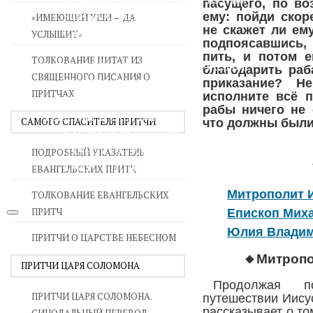
пасущего, по во
ВОЙНА СО СТРАСТЯМИ
ему: пойди скор
«ИМЕЮЩИЙ УШИ — ДА
не скажет ли ем
СВЯТЫНИ В ДОМЕ
УСЛЫШИТ»
подпоясавшись, 
ПРИТЧИ
пить, и потом 
ТОЛКОВАНИЕ ЦИТАТ ИЗ
СЕМЬЯ - ПОЛНОТА ЗЕМНОГО СЧАСТЬЯ
благодарить раб
СВЯЩЕННОГО ПИСАНИЯ О
ЛЮБОВЬ СУПРУЖЕСТВО
приказание? Н
ПРИТЧАХ
исполните всё п
ВОСПИТАНИЕ
рабы ничего не 
УТЕШЕНИЕ В СКОРБЯХ
САМОГО СПАСИТЕЛЯ ПРИТЧИ
что должны были
УТОЛИ МОИ ПЕЧАЛИ
СТАРОСТЬ - РАДОСТЬ
ПОДРОБНЫЙ УКАЗАТЕЛЬ
СМЕРТЬ ПОМИНОВЕНИЕ
ЕВАНГЕЛЬСКИХ ПРИТЧ
ЕПАРХИЯ НВК
Митрополит 
ТОЛКОВАНИЕ ЕВАНГЕЛЬСКИХ
ПРИТЧ
Епископ Мих
Юлия Владим
ПРИТЧИ О ЦАРСТВЕ НЕБЕСНОМ
🔸Митроп
ПРИТЧИ ЦАРЯ СОЛОМОНА
Продолжая п
ПРИТЧИ ЦАРЯ СОЛОМОНА.
путешествии Иису
рассказывает о то