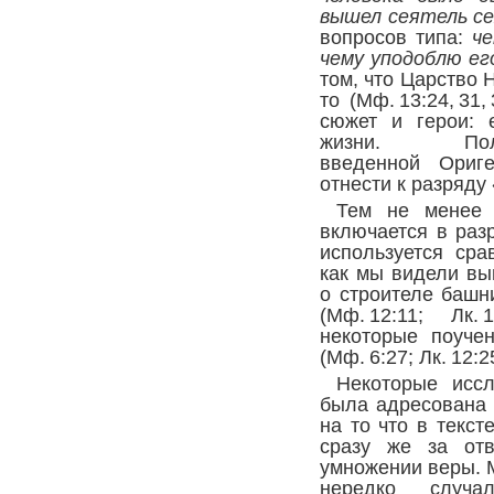
вышел сеятель с
вопросов типа:
че
чему уподоблю е
том, что Царство 
то (
Мф. 13:24, 31, 
сюжет и герои: 
жизни. Поль
введенной Ориг
отнести к разряду
Тем не менее 
включается в разр
используется сра
как мы видели вы
о строителе башн
(
Мф. 12:11
;
Лк. 
некоторые поуче
(
Мф. 6:27
;
Лк. 12:2
Некоторые иссл
была адресована 
на то что в текст
сразу же за отв
умножении веры. М
нередко случа