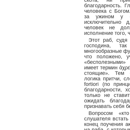
скота, ни при
благодарность. Г
человека с Богом
за ужином у св
исключительно д
человек не дол
исполнение того, ч
Этот раб, судя
господина, т
многообразные фу
что положено, у
«бесполезными»
имеет термин ἀχρε
стоящие». Тем 
логика притчи, с
fortiori (по при
благодарности, 
только не стави
ожидать благод
признавать себя 
Вопросом «кт
слушателя встать
конец поучения а
на раба, с которы