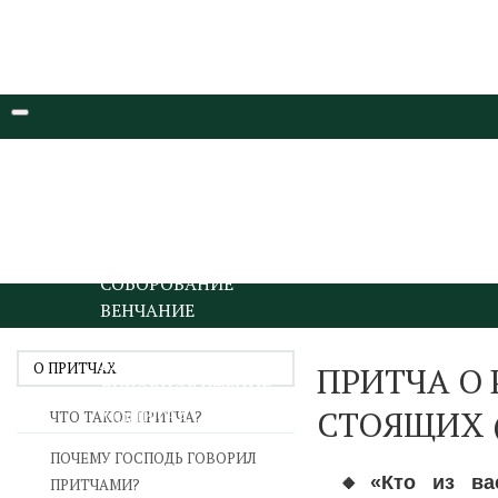
ТАИНСТВА БЛАГОДАТИ
КРЕЩЕНИЕ И МИРОПОМАЗАНИЕ
ИСПОВЕДЬ И ПРИЧАСТИЕ
ПОКАЯНИЕ И ИСПОВЕДЬ
ПРИЧАСТИЕ И ЕВХАРИСТИЯ
СОБОРОВАНИЕ
ВЕНЧАНИЕ
ГАРМОНИЯ ДУХОВНОГО ПУТИ
БЛАГОДАРЕНИЕ
О ПРИТЧАХ
ПРИТЧА О 
ДУХОВНОЕ ЧТЕНИЕ
СТОЯЩИХ (
МОЛИТВА
ЧТО ТАКОЕ ПРИТЧА?
ИИСУСОВА МОЛИТВА
ПОЧЕМУ ГОСПОДЬ ГОВОРИЛ
ПОСТ
🔸
«Кто из ва
ПРИТЧАМИ?
ДУХОВНИЧЕСТВО И СТАРЧЕСТВО