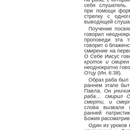
себя слушатель.
при помощи форм
стрелку с одног
выводящей слушат
Поучение посвя
говорил неоднокр
проповеди эта т
говорит о блажен
смирение на перв
О Себе Иисус гов
кроток и смирен
неоднократно гов
Отцу (
Ин. 6:38
).
Образ раба был 
раннем этапе быт
Павла, Он
уничи
раба… смирил С
смерти, и сме
слова вызвали 
ранней патристи
Божия рассматрив
Один из уроков 