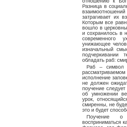
отношению к Бог
Разница в социал
взаимоотношени
затрагивает их в
Которым все равн
вошло в церковны
и сохранилось в 
современного 
унижающее челове
изначальный смы
подчеркивании т
обладать раб: сми
Раб – символ 
рассматриваем
исполнение запов
не должен ожидат
поучение следует
об умножении ве
урок, относящийс
смиренны, не буде
это и будет спосо
Поучение о
восприниматься к