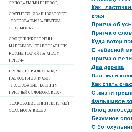
СИНОДАЛЬНЫЙ ПЕРЕВОД.
Как ласточк
СВЯТИТЕЛЬ ИОАНН ЗЛАТОУСТ
края
«ТОЛКОВАНИЯ НА ПРИТЧИ
Притча об ус
СОЛОМОНА»
Притча о сло
CВЯЩЕННИК ГЕОРГИЙ
Куда ветер по
МАКСИМОВ «ПРАВОСЛАВНЫЙ
О небесной м
КОММЕНТАРИЙ НА КНИГУ
Притча о вели
ПРИТЧ»
Два дерева
ПРОФЕССОР АЛЕКСАНДР
Пальма и кол
ПАВЛОВИЧ ЛОПУХИН
Как стать сч
«ТОЛКОВАНИЕ НА КНИГУ
ПРИТЧЕЙ СОЛОМОНОВЫХ»
О жизни греш
Фальшивое зо
ТОЛКОВАНИЕ КНИГИ ПРИТЧЕЙ
Плод заповед
СОЛОМОНА. ВИДЕО
Безумное сло
О богохульни