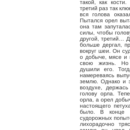
такой, как кости
третий раз так клю
вся голова оказа
Пытался орел выта
она там запутала
силы, чтобы голов
другой, третий… Да
больше дергал, п
вокруг шеи. Он су
о добыче, мясе и 
свою жизнь. Но
душили его. Тогд
намереваясь выпус
землю. Однако и 
воздухе, держась
голову орла. Теп
орла, а орел добы
настоящего петух
было. В конце 
судорожных попыто
лихорадочно тря