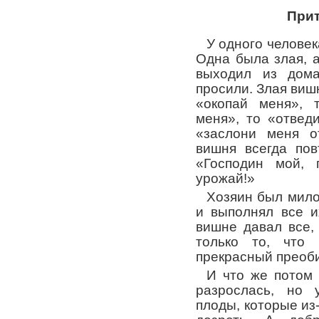
Прит
У одного челове
Одна была злая, а
выходил из дома
просили. Злая вишн
«окопай меня», 
меня», то «отвед
«заслони меня о
вишня всегда пов
«Господин мой, 
урожай!»
Хозяин был мило
и выполнял все и
вишне давал все,
только то, что
прекрасный преоб
И что же потом
разрослась, но 
плоды, которые из-