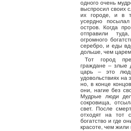
одного очень мудр
выспросил своих сл
их городе, и в 
усердно посылал
остров. Когда пр
отправили туда
огромного богатст
серебро, и еды вд
дольше, чем царем
Тот город пре
граждане – злые 
царь – это люд
удовольствиях на э
но, в конце концо
они, нагие без св
Мудрые люди дел
сокровища, отсы
свет. После смер
отходят на тот с
богатство и где о
красоте, чем жили 