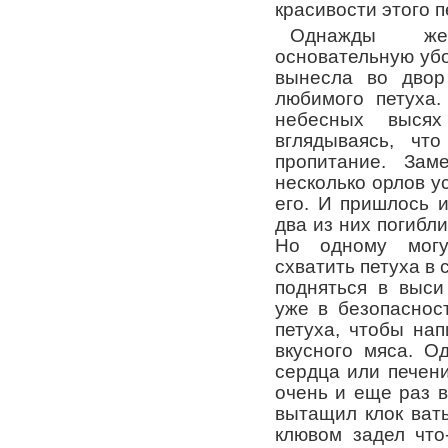
красивости этого п
Однажды же
основательную убо
вынесла во двор
любимого петуха
небесных высях
вглядываясь, чт
пропитание. Зам
несколько орлов у
его. И пришлось 
два из них погибли
Но одному могу
схватить петуха в 
подняться в выси
уже в безопаснос
петуха, чтобы нап
вкусного мяса. О
сердца или печени
очень и еще раз в
вытащил клок ваты
клювом задел что