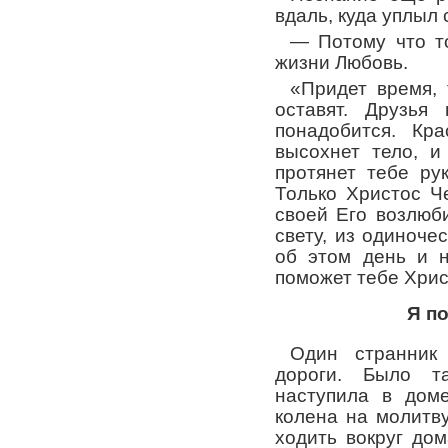
вдаль, куда уплыл 
— Потому что то
жизни Любовь.
«Придет время, 
оставят. Друзья 
понадобится. Кра
высохнет тело, и
протянет тебе ру
Только Христос Ч
своей Его возлюб
свету, из одиноч
об этом день и н
поможет тебе Хрис
Я по
Один странник
дороги. Было т
наступила в дом
колена на молитв
ходить вокруг дом