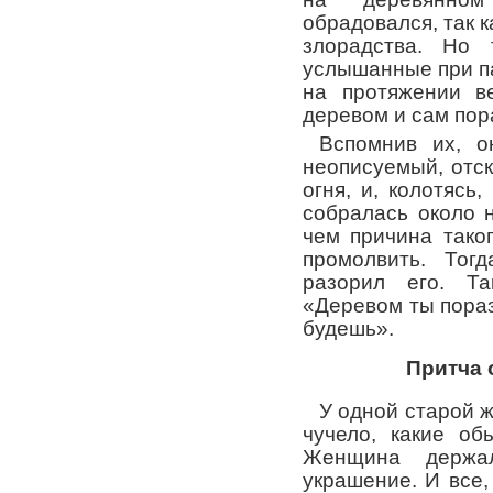
обрадовался, так к
злорадства. Но 
услышанные при па
на протяжении в
деревом и сам пор
Вспомнив их, о
неописуемый, отск
огня, и, колотясь
собралась около 
чем причина тако
промолвить. Тог
разорил его. Та
«Деревом ты пора
будешь».
Притча 
У одной старой 
чучело, какие об
Женщина держа
украшение. И все,