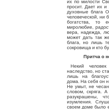
их по милости Св
просит. Дает их и
духовные блага О
человеческой, ни 
богатства, то 
миролюбие, радост
вера, надежда, лю
может дать так ж
блага, но лишь т
сокровища и кто бу
Притча о 
Некий человек
наследство, но ст
лишь на благоус
дома. На себя он н
Не умыт, не чесан
словом, скряга. 
разукрашены, ч
изумления. Слуш
своем доме было 