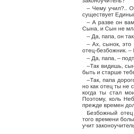
законоучитель?
– Чему учил?.. О
существует Единый
– А разве он ва
Сына, и Сын не м
– Да, папа, он та
– Ах, сынок, это
отец-безбожник. –
– Да, папа, – по
–Так видишь, сын
быть и старше тебя
–Так, папа дорог
но как отец ты не 
когда ты стал мо
Поэтому, коль Не
прежде времен до
Безбожный отец 
того времени боль
учит законоучитель