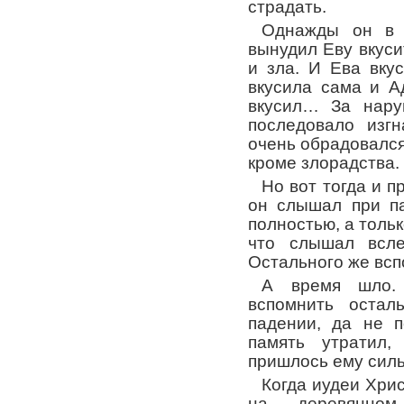
страдать.
Однажды он в 
вынудил Еву вкуси
и зла. И Ева вку
вкусила сама и А
вкусил… За нару
последовало изг
очень обрадовался,
кроме злорадства.
Но вот тогда и 
он слышал при па
полностью, а толь
что слышал всл
Остального же всп
А время шло.
вспомнить остал
падении, да не п
память утратил,
пришлось ему силь
Когда иудеи Хри
на деревянно