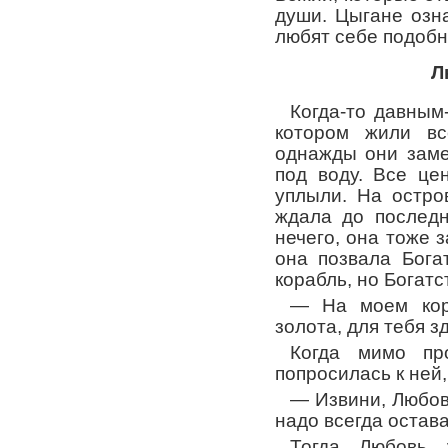
души. Цыгане озн
любят себе подобн
Л
Когда-то давным
котором жили вс
однажды они заме
под воду. Все це
уплыли. На остро
ждала до последн
нечего, она тоже з
она позвала Бога
корабль, но Богатс
— На моем кор
золота, для тебя з
Когда мимо пр
попросилась к ней,
— Извини, Любовь
надо всегда остава
Тогда Любовь 