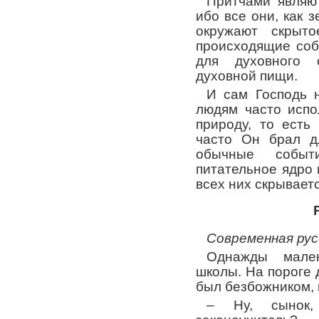
Притчами являю
ибо все они, как з
окружают скрыт
происходящие соб
для духовного с
духовной пищи.
И сам Господь 
людям часто испо
природу, то есть
часто Он брал д
обычные событ
питательное ядро 
всех них скрываетс
Современная рус
Однажды мале
школы. На пороге 
был безбожником, 
– Ну, сынок,