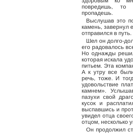
здоровым ко м
повредишь, то
пропадешь.
Выслушав это п
камень, завернул е
отправился в путь.
Шел он долго-дол
его радовалось в
Но однажды решил
которая искала уд
питьем. Эта компан
А к утру все был
речь, тоже. И тог
удовольствие пла
камнем». Услыша
пазухи свой драг
кусок и расплати
выспавшись и прот
увидел отца своего
отцом, несколько
Он продолжил ст