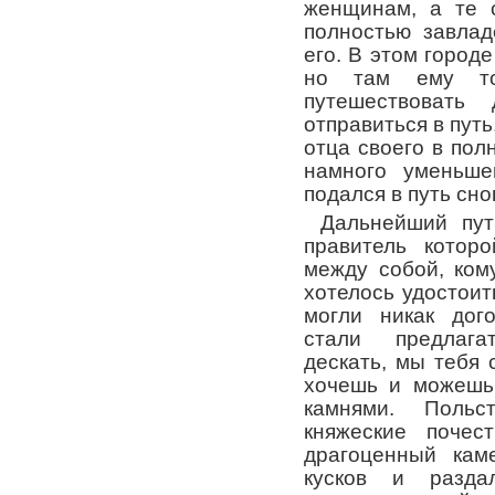
женщинам, а те с
полностью завлад
его. В этом город
но там ему т
путешествовать
отправиться в путь
отца своего в полн
намного уменьше
подался в путь сно
Дальнейший пут
правитель котор
между собой, ком
хотелось удостоит
могли никак дого
стали предлаг
дескать, мы тебя 
хочешь и можешь
камнями. Поль
княжеские почес
драгоценный кам
кусков и разд