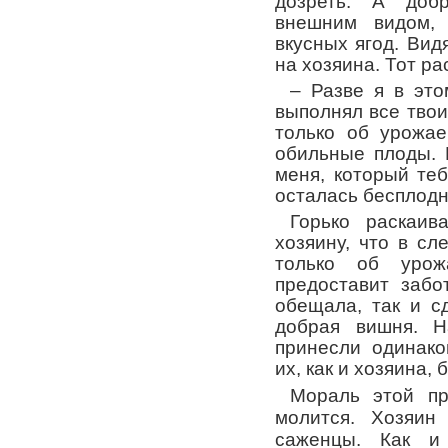
дозреть. А доб
внешним видом,
вкусных ягод. Вид
на хозяина. Тот ра
– Разве я в эт
выполнял все тво
только об урожае
обильные плоды. 
меня, который теб
осталась бесплодн
Горько раскаи
хозяину, что в с
только об уро
предоставит забо
обещала, так и с
добрая вишня. 
принесли одинако
их, как и хозяина, 
Мораль этой пр
молится. Хозяин
саженцы. Как и 