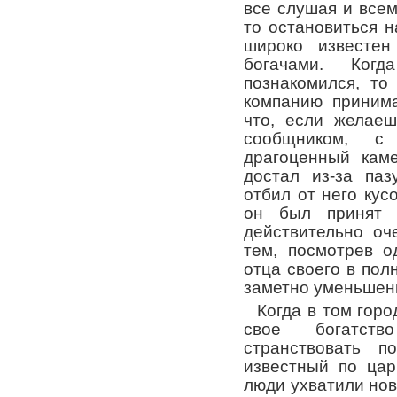
все слушая и всем
то остановиться н
широко известен
богачами. Ко
познакомился, т
компанию принима
что, если желае
сообщником, с
драгоценный кам
достал из-за паз
отбил от него кус
он был принят 
действительно оч
тем, посмотрев о
отца своего в полн
заметно уменьшен
Когда в том гор
свое богатст
странствовать п
известный по цар
люди ухватили но