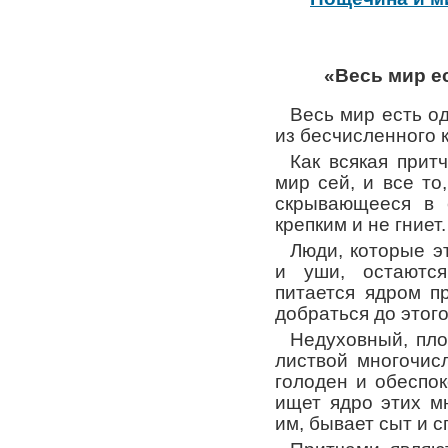
«Весь мир е
Весь мир есть о
из бесчисленного 
Как всякая прит
мир сей, и все то
скрывающееся в с
крепким и не гниет.
Люди, которые э
и уши, остаютс
питается ядром п
добраться до этого
Недуховный, пло
листвой многочис
голоден и обеспо
ищет ядро этих м
им, бывает сыт и с