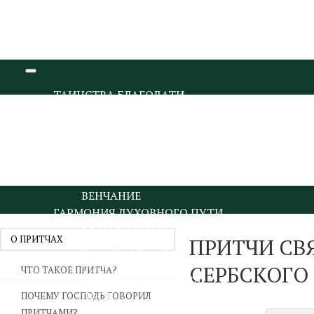
ТАИНСТВА БЛАГОДАТИ
КРЕЩЕНИЕ И МИРОПОМАЗАНИЕ
ИСПОВЕДЬ И ПРИЧАСТИЕ
ПОКАЯНИЕ И ИСПОВЕДЬ
ПРИЧАСТИЕ И ЕВХАРИСТИЯ
СОБОРОВАНИЕ
ВЕНЧАНИЕ
ГАРМОНИЯ ДУХОВНОГО ПУТИ
БЛАГОДАРЕНИЕ
О ПРИТЧАХ
ПРИТЧИ СВ
ДУХОВНОЕ ЧТЕНИЕ
МОЛИТВА
СЕРБСКОГО
ЧТО ТАКОЕ ПРИТЧА?
ИИСУСОВА МОЛИТВА
ПОСТ
ПОЧЕМУ ГОСПОДЬ ГОВОРИЛ
ДУХОВНИЧЕСТВО И СТАРЧЕСТВО
ПРИТЧАМИ?