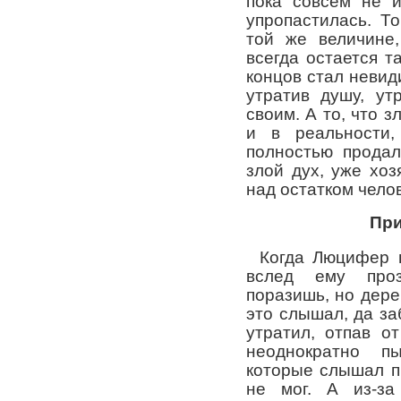
пока совсем не и
упропастилась. Т
той же величине,
всегда остается т
концов стал невиди
утратив душу, ут
своим. А то, что з
и в реальности,
полностью продал
злой дух, уже хоз
над остатком челов
При
Когда Люцифер 
вслед ему про
поразишь, но дер
это слышал, да за
утратил, отпав о
неоднократно п
которые слышал п
не мог. А из-за