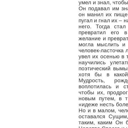
умел и знал, чтобы
Он подавал им зн
он манил их пище
пугал и гнал их – 
него. Тогда ста
превратил его в
желание и преврат
могла мыслить и 
человек-ласточка 
увел их осенью в 
научились улетат
поэтический вымы
хотя бы в какой
Мудрость, рож
воплотилась и с
чтобы их, продро
новым путем, в т
«идеже несть боле
Но и в малом, чел
оставался Сущим
таким, каким Он 