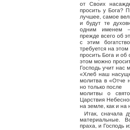
от Своих насажд
просить у Бога? П
лучшее, самое вел
и будут те духов
одним именем –
прежде всего об э
с этим богатств
требуется на этом 
просить Бога и об 
этом можно просит
Господь учит нас 
«Хлеб наш насущн
молитва в «Отче 
но только после
молитвы о свят
Царствия Небесно
на земле, как и на 
Итак, сначала д
материальные. В
праха, и Господь и