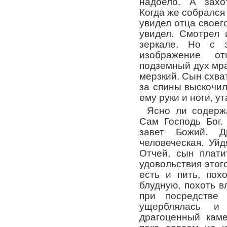
надоело. А захо
Когда же собрался 
увидел отца своего
увидел. Смотрел 
зеркале. Но с з
изображение о
подземный дух мра
мерзкий. Сын схват
за спины выскочил
ему руки и ноги, у
Ясно ли содерж
Сам Господь Бог.
завет Божий. 
человеческая. Уй
Отчей, сын плат
удовольствия этог
есть и пить, пох
блудную, похоть в
при посредстве
ущерблялась и
драгоценный каме