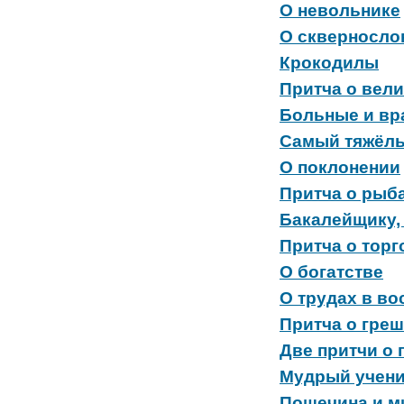
О невольнике
О скверносло
Крокодилы
Притча о вели
Больные и вр
Самый тяжёлы
О поклонении
Притча о рыб
Бакалейщику,
Притча о торг
О богатстве
О трудах в в
Притча о гре
Две притчи о 
Мудрый учен
Пощечина и м