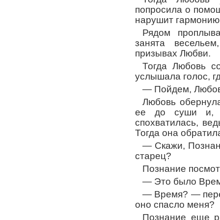
попросила о помощ
нарушит гармонию 
Рядом проплыв
занята веселье
призывах Любви.
Тогда Любовь с
услышала голос, гд
— Пойдем, Любовь
Любовь обернула
ее до суши и, 
спохватилась, вед
Тогда она обратил
— Скажи, Познан
старец?
Познание посмот
— Это было Врем
— Время? — пер
оно спасло меня?
Познание еще р