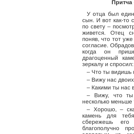
Притча
У отца был еди
сын. И вот как-то 
по свету – посмотр
живется. Отец с
поняв, что тот уже
согласие. Обрадов
когда он приш
драгоценный кам
зеркалу и спросил:
– Что ты видишь 
– Вижу нас двоих.
– Какими ты нас 
– Вижу, что ты
несколько меньше т
– Хорошо, – ск
камень для тебя
сбережешь его
благополучно п