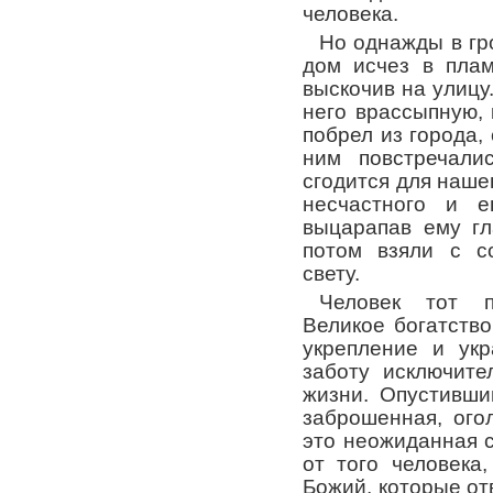
человека.
Но однажды в гр
дом исчез в плам
выскочив на улицу.
него врассыпную, 
побрел из города, 
ним повстречали
сгодится для наше
несчастного и е
выцарапав ему гл
потом взяли с с
свету.
Человек тот п
Великое богатств
укрепление и ук
заботу исключите
жизни. Опустивши
заброшенная, ого
это неожиданная с
от того человека
Божий, которые от