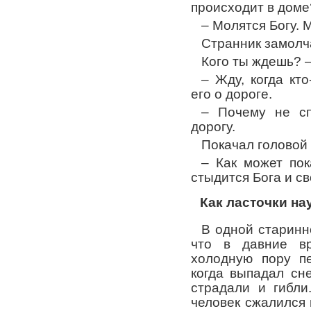
происходит в доме
– Молятся Богу. 
Странник замолч
Кого ты ждешь? –
– Жду, когда кт
его о дороге.
– Почему не с
дорогу.
Покачал головой 
– Как может пок
стыдится Бога и с
Как ласточки на
В одной старинн
что в давние в
холодную пору пе
когда выпадал сн
страдали и гибли
человек сжалился 