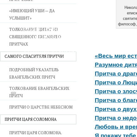
ВОЙНА СО СТРАСТЯМИ
Никола
«ИМЕЮЩИЙ УШИ — ДА
епис
СВЯТЫНИ В ДОМЕ
УСЛЫШИТ»
святите
ПРИТЧИ
философ, 
СЕМЬЯ - ПОЛНОТА ЗЕМНОГО СЧАСТЬЯ
ТОЛКОВАНИЕ ЦИТАТ ИЗ
ЛЮБОВЬ СУПРУЖЕСТВО
СВЯЩЕННОГО ПИСАНИЯ О
ВОСПИТАНИЕ
ПРИТЧАХ
УТЕШЕНИЕ В СКОРБЯХ
«Весь мир ес
САМОГО СПАСИТЕЛЯ ПРИТЧИ
УТОЛИ МОИ ПЕЧАЛИ
Разумное дит
СТАРОСТЬ - РАДОСТЬ
ПОДРОБНЫЙ УКАЗАТЕЛЬ
СМЕРТЬ ПОМИНОВЕНИЕ
Притча о дра
ЕВАНГЕЛЬСКИХ ПРИТЧ
ЕПАРХИЯ НВК
Притча о Люц
ТОЛКОВАНИЕ ЕВАНГЕЛЬСКИХ
Притча о злос
ПРИТЧ
Притча о бла
ПРИТЧИ О ЦАРСТВЕ НЕБЕСНОМ
Притча о дву
Притча о нед
ПРИТЧИ ЦАРЯ СОЛОМОНА
Любовь и вре
ПРИТЧИ ЦАРЯ СОЛОМОНА.
Я покажу тебе