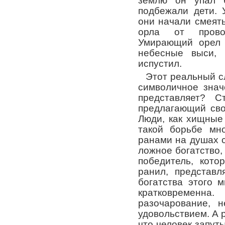
землю он упал б
подбежали дети. 
они начали смеять
орла от прово
Умирающий орел 
небесные выси,
испустил.
Этот реальный с
символичное знач
представляет? 
предлагающий сво
Люди, как хищные 
такой борьбе мно
ранами на душах с
ложное богатство,
победитель, кото
ранил, представл
богатства этого 
кратковремен
разочарование, 
удовольствием. А 
что человек запут