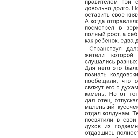
правителем той 
довольно долго. Н
оставить свое кня
А когда отправлялс
посмотрел в зер
полный рост, а себ
как ребенок, едва
Странствуя дал
жители которой
слушались разных 
Для него это был
познать колдовск
пообещали, что 
свяжут его с духа
камень. Но от то
дал отец, отпуска
маленький кусоче
отдал колдунам. Т
посвятили в свои
духов из подзем
отдавшись полнос