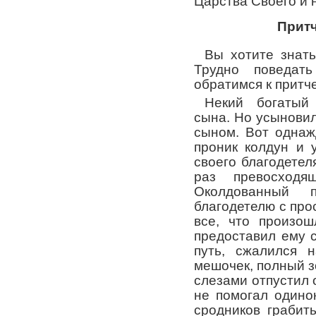
Царства Своего и 
Прит
Вы хотите знать
Трудно поведат
обратимся к притче
Некий богатый
сына. Но усыновил
сыном. Вот однаж
проник колдун и 
своего благодетел
раз превосходя
Околдованный 
благодетелю с прос
все, что произош
предоставил ему с
путь, сжалился 
мешочек, полный з
слезами отпустил 
не помогал одино
сродников грабит